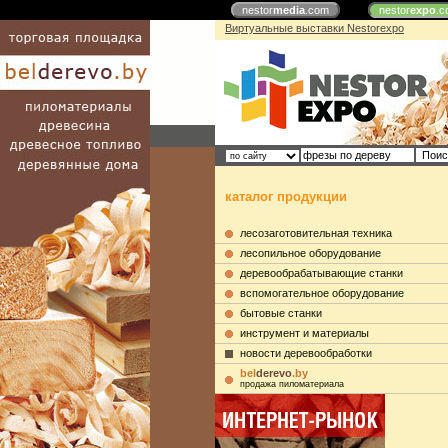
nestor
media
.com
nestor
expo
.c
Виртуальные выставки Nestorexpo
каталог продукции
лесозаготовительная техника
лесопильное оборудование
деревообрабатывающие станки
вспомогательное оборудование
бытовые станки
инструмент и материалы
новости деревообработки
bel
derevo
.by
продажа пиломатериала