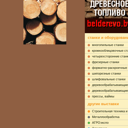
станки и оборудовани
многопильные станки
кромкооблицовочные ст
четырехсторонние стан
фрезерные станки
форматно-раскроечные 
шипорезные станки
шлифовальные станки
деревообрабатывающие
деревообрабатывающие
прессы, ваймы
другие выставки
Строительная техника и
Металлообработка
АГРОэкспо