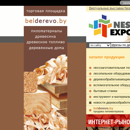
nest
Виртуальные выставки Nes
каталог продукции
лесозаготовительная те
лесопильное оборудова
деревообрабатывающие
вспомогательное обору
бытовые станки
инструмент и материал
новости деревообработ
bel
derevo
.by
продажа пиломатериала