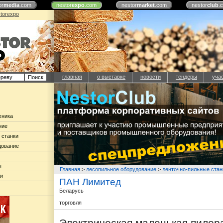
or
media
.com
nestor
expo
.com
nestor
market
.com
nestor
club
.
torexpo
главная
о выставке
новости
тендеры
уча
хника
ние
 станки
дование
ы
Главная
>
лесопильное оборудование
>
ленточно-пильные стан
ки
ПАН Лимитед
Беларусь
торговля