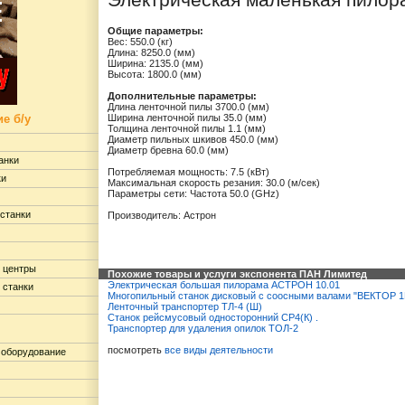
Электрическая маленькая пило
Общие параметры:
Вес: 550.0 (кг)
Длина: 8250.0 (мм)
Ширина: 2135.0 (мм)
Высота: 1800.0 (мм)
Дополнительные параметры:
Длина ленточной пилы 3700.0 (мм)
е б/у
Ширина ленточной пилы 35.0 (мм)
Толщина ленточной пилы 1.1 (мм)
Диаметр пильных шкивов 450.0 (мм)
Диаметр бревна 60.0 (мм)
анки
Потребляемая мощность: 7.5 (кВт)
ки
Максимальная скорость резания: 30.0 (м/сек)
Параметры сети: Частота 50.0 (GHz)
станки
Производитель: Астрон
 центры
Похожие товары и услуги экспонента ПАН Лимитед
Электрическая большая пилорама АСТРОН 10.01
 станки
Многопильный станок дисковый с соосными валами "ВЕКТОР 
Ленточный транспортер ТЛ-4 (Ш)
Станок рейсмусовый односторонний СР4(К) .
Транспортер для удаления опилок ТОЛ-2
посмотреть
все виды деятельности
 оборудование