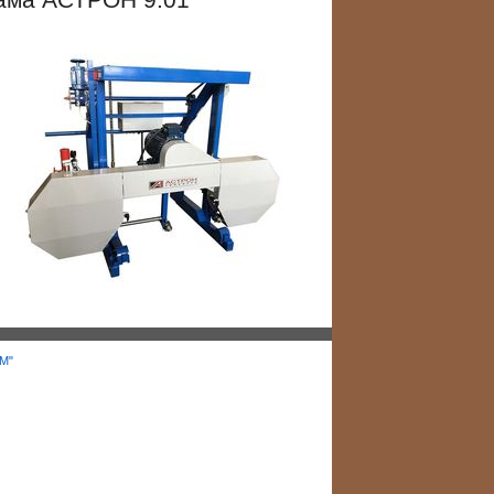
рама АСТРОН 9.01
1М"