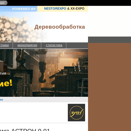
com
NESTOREXPO
& XX-EXPO
Деревообработка
стники
мероприятия
статистика
ки