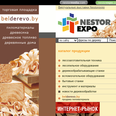
nestor
media
.com
nestor
expo
.c
Виртуальные выставки Nestorexpo
каталог продукции
лесозаготовительная техника
лесопильное оборудование
деревообрабатывающие станки
вспомогательное оборудование
бытовые станки
инструмент и материалы
новости деревообработки
bel
derevo
.by
продажа пиломатериала