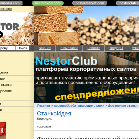
or
media
.com
nestor
expo
.com
nestor
market
.com
nestor
club
.
torexpo
главная
о выставке
новости
тендеры
уча
хника
ние
 станки
дование
ы
Главная
>
деревообрабатывающие станки
>
фрезерные станки
ки
СтанкоИдея
Беларусь
торговля