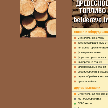
станки и оборудовани
многопильные станки
кромкооблицовочные ст
четырехсторонние стан
фрезерные станки
форматно-раскроечные 
шипорезные станки
шлифовальные станки
деревообрабатывающие
деревообрабатывающие
прессы, ваймы
другие выставки
Строительная техника и
Металлообработка
АГРОэкспо