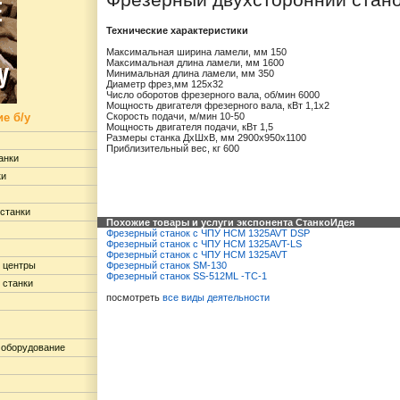
Фрезерный двухсторонний стано
Технические характеристики
Максимальная ширина ламели, мм 150
Максимальная длина ламели, мм 1600
Минимальная длина ламели, мм 350
Диаметр фрез,мм 125х32
Число оборотов фрезерного вала, об/мин 6000
Мощность двигателя фрезерного вала, кВт 1,1х2
е б/у
Скорость подачи, м/мин 10-50
Мощность двигателя подачи, кВт 1,5
Размеры станка ДхШхВ, мм 2900х950х1100
Приблизительный вес, кг 600
анки
ки
станки
Похожие товары и услуги экспонента СтанкоИдея
Фрезерный станок с ЧПУ HCM 1325AVT DSP
Фрезерный станок с ЧПУ HCM 1325AVT-LS
Фрезерный станок с ЧПУ HCM 1325AVT
 центры
Фрезерный станок SM-130
Фрезерный станок SS-512ML -TC-1
 станки
посмотреть
все виды деятельности
 оборудование