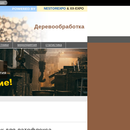
com
NESTOREXPO
& XX-EXPO
Деревообработка
стники
мероприятия
статистика