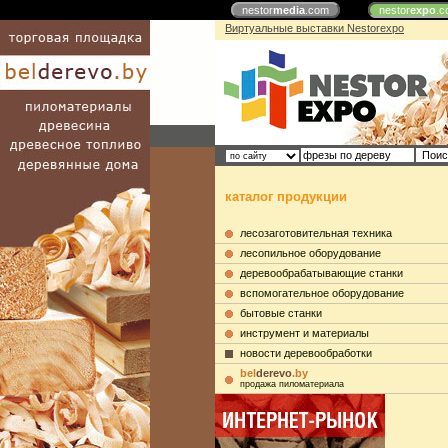
nestor
media
.com
nestor
expo
.c
Виртуальные выставки Nestorexpo
каталог продукции
лесозаготовительная техника
лесопильное оборудование
деревообрабатывающие станки
вспомогательное оборудование
бытовые станки
инструмент и материалы
новости деревообработки
bel
derevo
.by
продажа пиломатериала