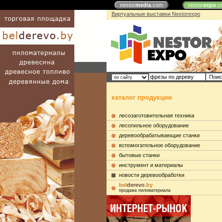
nestor
media
.com
nestor
expo
.c
Виртуальные выставки Nestorexpo
каталог продукции
лесозаготовительная техника
лесопильное оборудование
деревообрабатывающие станки
вспомогательное оборудование
бытовые станки
инструмент и материалы
новости деревообработки
bel
derevo
.by
продажа пиломатериала