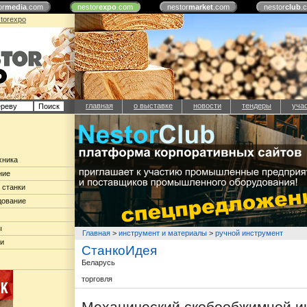
or
media
.com
nestor
expo
.com
nestor
market
.com
nestor
club
.
torexpo
главная
о выставке
новости
тендеры
уча
хника
ние
 станки
дование
ы
Главная
>
инструмент и материалы
>
ручной инструмент
ки
СтанкоИдея
Беларусь
торговля