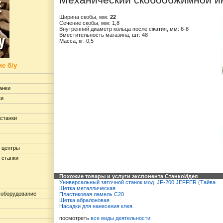
Механический скобообжимной и
Ширина скобы, мм:
22
Сечение скобы, мм: 1,8
Внутренний диаметр кольца после сжатия, мм: 6-8
Вместительность магазина, шт: 48
Масса, кг: 0,5
е б/у
анки
ки
станки
 центры
 станки
Похожие товары и услуги экспонента СтанкоИдея
Универсальный заточной станок мод. JF-200 JEFFER (Тайва
Щетка металлическая
 оборудование
Пластиковая ламель C20
Щетка абралоновая
Насадки для нанесения клея
посмотреть
все виды деятельности