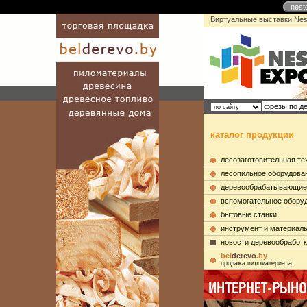
nest
Виртуальные выставки Nes
каталог продукции
лесозаготовительная те
лесопильное оборудова
деревообрабатывающие
вспомогательное обору
бытовые станки
инструмент и материал
новости деревообработ
bel
derevo
.by
продажа пиломатериала