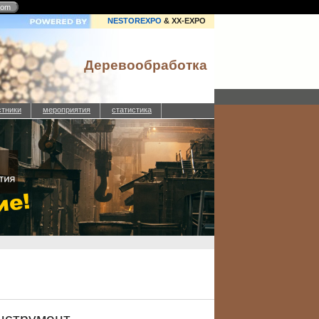
com
NESTOREXPO
& XX-EXPO
Деревообработка
стники
мероприятия
статистика