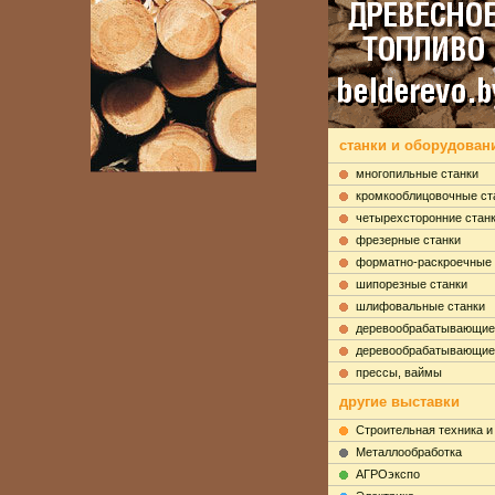
станки и оборудовани
многопильные станки
кромкооблицовочные ст
четырехсторонние стан
фрезерные станки
форматно-раскроечные 
шипорезные станки
шлифовальные станки
деревообрабатывающие
деревообрабатывающие
прессы, ваймы
другие выставки
Строительная техника и
Металлообработка
АГРОэкспо