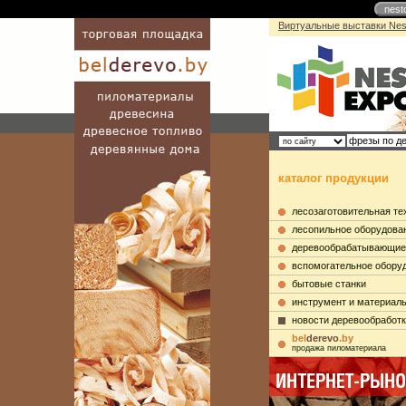
nest
Виртуальные выставки Nes
каталог продукции
лесозаготовительная те
лесопильное оборудова
деревообрабатывающие
вспомогательное обору
бытовые станки
инструмент и материал
новости деревообработ
bel
derevo
.by
продажа пиломатериала