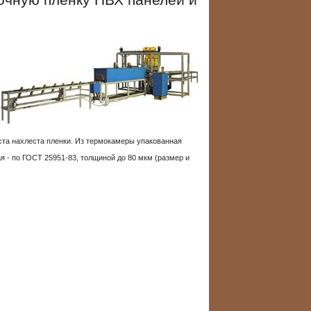
очную пленку ПВХ панелей и
еста нахлеста пленки. Из термокамеры упакованная
 - по ГОСТ 25951-83, толщиной до 80 мкм (размер и