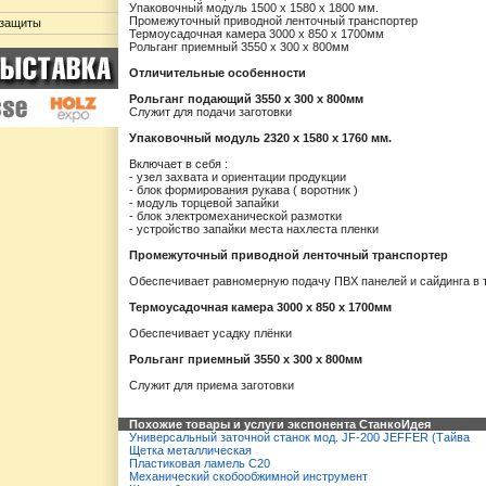
Упаковочный модуль 1500 x 1580 x 1800 мм.
Промежуточный приводной ленточный транспортер
 защиты
Термоусадочная камера 3000 х 850 х 1700мм
Рольганг приемный 3550 х 300 х 800мм
Отличительные особенности
Рольганг подающий 3550 х 300 х 800мм
Служит для подачи заготовки
Упаковочный модуль 2320 x 1580 x 1760 мм.
Включает в себя :
- узел захвата и ориентации продукции
- блок формирования рукава ( воротник )
- модуль торцевой запайки
- блок электромеханической размотки
- устройство запайки места нахлеста пленки
Промежуточный приводной ленточный транспортер
Обеспечивает равномерную подачу ПВХ панелей и сайдинга в
Термоусадочная камера 3000 х 850 х 1700мм
Обеспечивает усадку плёнки
Рольганг приемный 3550 х 300 х 800мм
Служит для приема заготовки
Похожие товары и услуги экспонента СтанкоИдея
Универсальный заточной станок мод. JF-200 JEFFER (Тайва
Щетка металлическая
Пластиковая ламель C20
Механический скобообжимной инструмент