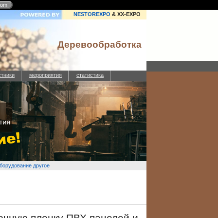
com
NESTOREXPO
& XX-EXPO
Деревообработка
стники
мероприятия
статистика
борудование другое