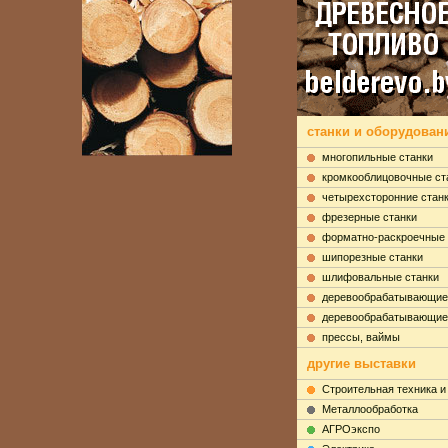
станки и оборудовани
многопильные станки
кромкооблицовочные ст
четырехсторонние стан
фрезерные станки
форматно-раскроечные 
шипорезные станки
шлифовальные станки
деревообрабатывающие
деревообрабатывающие
прессы, ваймы
другие выставки
Строительная техника и
Металлообработка
АГРОэкспо