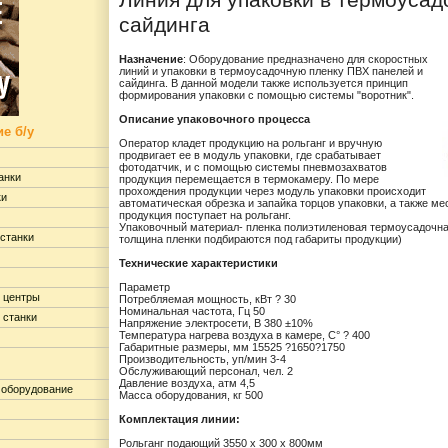
Линия для упаковки в термоусад
сайдинга
Назначение
: Оборудование предназначено для скоростных
линий и упаковки в термоусадочную пленку ПВХ панелей и
сайдинга. В данной модели также используется принцип
формирования упаковки с помощью системы "воротник".
Описание упаковочного процесса
е б/у
Оператор кладет продукцию на рольганг и вручную
продвигает ее в модуль упаковки, где срабатывает
фотодатчик, и с помощью системы пневмозахватов
анки
продукция перемещается в термокамеру. По мере
прохождения продукции через модуль упаковки происходит
ки
автоматическая обрезка и запайка торцов упаковки, а также м
продукция поступает на рольганг.
Упаковочный материал- пленка полиэтиленовая термоусадочная
станки
толщина пленки подбираются под габариты продукции)
Технические характеристики
Параметр
 центры
Потребляемая мощность, кВт ? 30
Номинальная частота, Гц 50
 станки
Напряжение электросети, В 380 ±10%
Температура нагрева воздуха в камере, С° ? 400
Габаритные размеры, мм 15525 ?1650?1750
Производительность, уп/мин 3-4
Обслуживающий персонал, чел. 2
Давление воздуха, атм 4,5
 оборудование
Масса оборудования, кг 500
Комплектация линии:
Рольганг подающий 3550 х 300 х 800мм