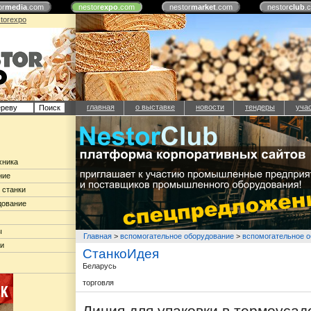
or
media
.com
nestor
expo
.com
nestor
market
.com
nestor
club
.
torexpo
главная
о выставке
новости
тендеры
уча
хника
ние
 станки
дование
ы
Главная
>
вспомогательное оборудование
>
вспомогательное о
ки
СтанкоИдея
Беларусь
торговля