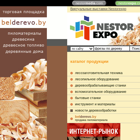
nestor
media
.com
nestor
expo
.c
Виртуальные выставки Nestorexpo
каталог продукции
лесозаготовительная техника
лесопильное оборудование
деревообрабатывающие станки
вспомогательное оборудование
бытовые станки
инструмент и материалы
новости деревообработки
bel
derevo
.by
продажа пиломатериала