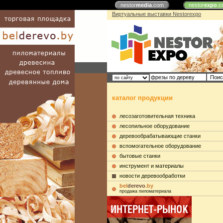
nestor
media
.com
nestor
expo
.c
Виртуальные выставки Nestorexpo
каталог продукции
лесозаготовительная техника
лесопильное оборудование
деревообрабатывающие станки
вспомогательное оборудование
бытовые станки
инструмент и материалы
новости деревообработки
bel
derevo
.by
продажа пиломатериала