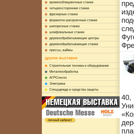
пре
кромкооблицовочные станки
четырехсторонние станки
изд
фрезерные станки
по
форматно-раскроечные станки
шипорезные станки
сле
шлифовальные станки
Фуг
деревообрабатывающие центры
Фре
деревообрабатывающие станки
прессы, ваймы
другие выставки
Строительная техника и оборудование
Металлообработка
АГРОэкспо
Электрика
Cпецодежда и средства защиты
40
Ун
«Ко
личный кабинет
дер
пл