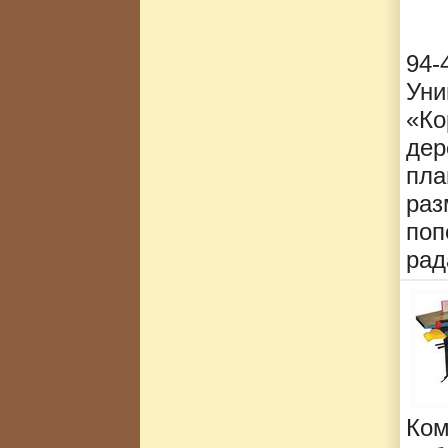
94
Ун
«Ко
дер
пла
ра
поп
рад
Ком