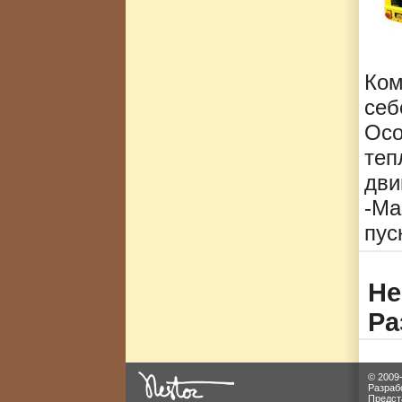
Ком
себ
Осо
теп
дви
-Ма
пус
Не
Ра
© 2009
Разраб
Предст