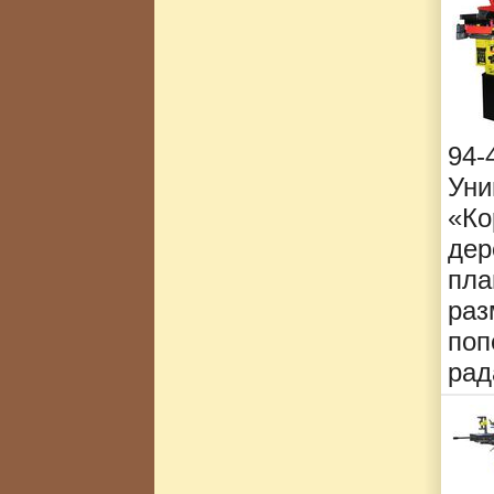
94
Ун
«Ко
дер
пла
ра
поп
рад