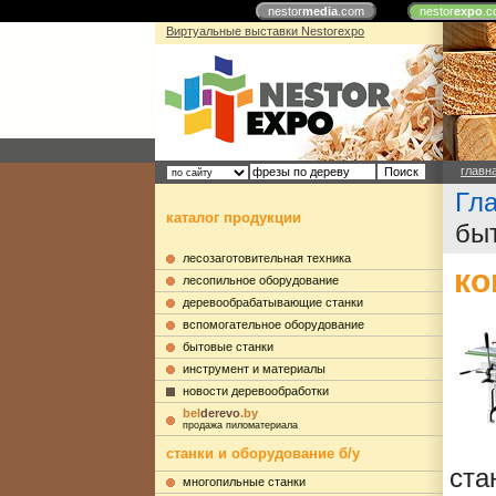
nestor
media
.com
nestor
expo
.c
Виртуальные выставки Nestorexpo
главн
Гл
каталог продукции
бы
лесозаготовительная техника
ко
лесопильное оборудование
деревообрабатывающие станки
вспомогательное оборудование
бытовые станки
инструмент и материалы
новости деревообработки
bel
derevo
.by
продажа пиломатериала
станки и оборудование б/у
ста
многопильные станки