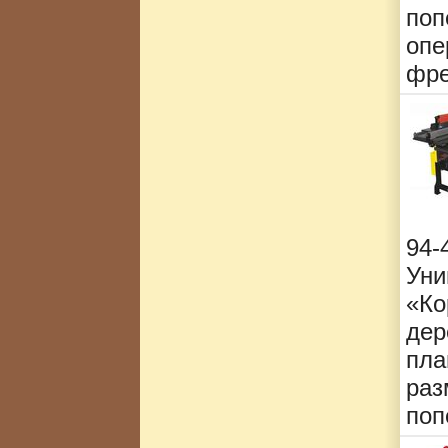
поп
опе
фре
94
Ун
«Ко
дер
пла
ра
поп