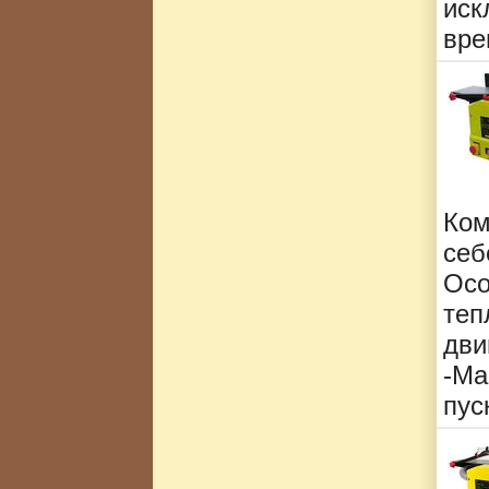
ис
вре
Ком
себ
Осо
теп
дви
-Ма
пус