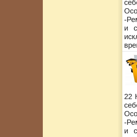
себ
Ос
-Ре
и с
ис
вре
22 
себ
Ос
-Ре
и с