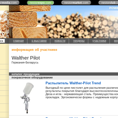
or
media
.com
nestor
expo
.com
nestor
market
.com
nestor
club
.
главная
о выставке
новости
тендеры
участники
ме
информация об участнике
Walther Pilot
Германия-Беларусь
каталог продукции
покрасочное оборудование
Распылитель Walther-Pilot Trend
Выгодный по цене пистолет для распыления различно
результаты покрытия благодаря высокотехнологич
Дюза и игла - нержавеющая сталь. Преимущества ко
прокладок. Эргономически формы с надежным корпус