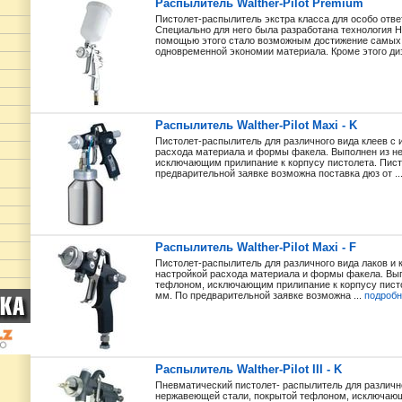
Распылитель Walther-Pilot Premium
Пистолет-распылитель экстра класса для особо отв
Специально для него была разработана технология H
помощью этого стало возможным достижение самых 
одновременной экономии материала. Кроме этого диз
Распылитель Walther-Pilot Maxi - K
Пистолет-распылитель для различного вида клеев с 
расхода материала и формы факела. Выполнен из н
исключающим прилипание к корпусу пистолета. Писто
предварительной заявке возможна поставка дюз от ..
Распылитель Walther-Pilot Maxi - F
Пистолет-распылитель для различного вида лаков и 
настройкой расхода материала и формы факела. Вы
тефлоном, исключающим прилипание к корпусу писто
мм. По предварительной заявке возможна ...
подробн
Распылитель Walther-Pilot III - K
Пневматический пистолет- распылитель для различно
нержавеющей стали, покрытой тефлоном, исключающ