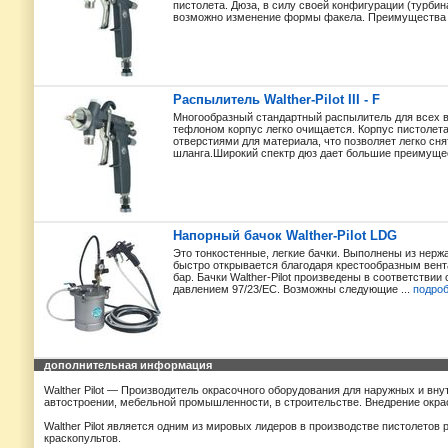
пистолета. Дюза, в силу своей конфигурации (турби
возможно изменение формы факела. Преимущества к
Распылитель Walther-Pilot III - F
Многообразный стандартный распылитель для всех 
тефлоном корпус легко очищается. Корпус пистолет
отверстиями для материала, что позволяет легко сня
шланга.Широкий спектр дюз дает большие преимущес
Напорный бачок Walther-Pilot LDG
Это тонкостенные, легкие бачки. Выполнены из нерж
быстро открывается благодаря крестообразным вент
бар. Бачки Walther-Pilot произведены в соответствии
давлением 97/23/EC. Возможны следующие ...
подро
дополнительная информация
Walther Pilot — Производитель окрасочного оборудования для наружных и вн
автостроении, мебельной промышленности, в строительстве. Внедрение окра
Walther Pilot является одним из мировых лидеров в производстве пистолетов 
краскопультов.