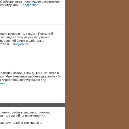
на) обеспечивает наилучшее распыление,
онструкции ...
подробнее
видов покрасочных работ. Покрытый
а оснащен сразу двумя входными
ть верхний бачок и работать от
тва в ...
подробнее
авеющей стали (1.4571). Крышка легко и
ам. Максимальное рабочее давление - 6
 с директивой оборудования под
бнее
утренних работ в машиностроении,
сочных линий на производстве.
распылителей, в том числе и