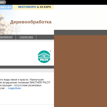
com
NESTOREXPO
& XX-EXPO
Деревообработка
роприятия
статистика
го вида лаков и красок. Наилучшие
ным воздушным головкам WALTHER PILOT.
нструкции - отсутствие резиновых
ом ...
подробнее