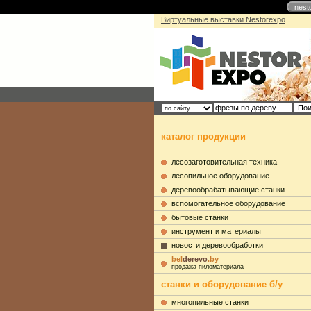
nest
Виртуальные выставки Nestorexpo
каталог продукции
лесозаготовительная техника
лесопильное оборудование
деревообрабатывающие станки
вспомогательное оборудование
бытовые станки
инструмент и материалы
новости деревообработки
bel
derevo
.by
продажа пиломатериала
станки и оборудование б/у
многопильные станки