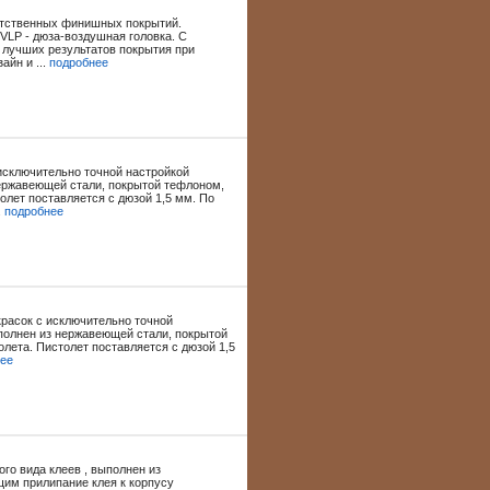
етственных финишных покрытий.
VLP - дюза-воздушная головка. С
лучших результатов покрытия при
айн и ...
подробнее
исключительно точной настройкой
ержавеющей стали, покрытой тефлоном,
лет поставляется с дюзой 1,5 мм. По
.
подробнее
красок с исключительно точной
полнен из нержавеющей стали, покрытой
лета. Пистолет поставляется с дюзой 1,5
ее
го вида клеев , выполнен из
им прилипание клея к корпусу