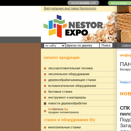
nestor
media
.com
nestor
expo
.c
Виртуальные выставки Nestorexpo
главн
инфор
каталог продукции
ПАН
лесозаготовительная техника
Белару
лесопильное оборудование
деревообрабатывающие станки
Новост
вспомогательное оборудование
бытовые станки
нов
инструмент и материалы
новости деревообработки
СПК 
bel
derevo
.by
продажа пиломатериала
пило
Подо
станки и оборудование б/у
Зата
многопильные станки