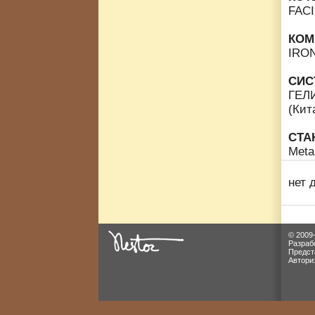
FAC
КОМ
IRO
СИС
ГЕЛИ
(Кит
СТА
Meta
нет 
© 2009
Разраб
Предст
Автори