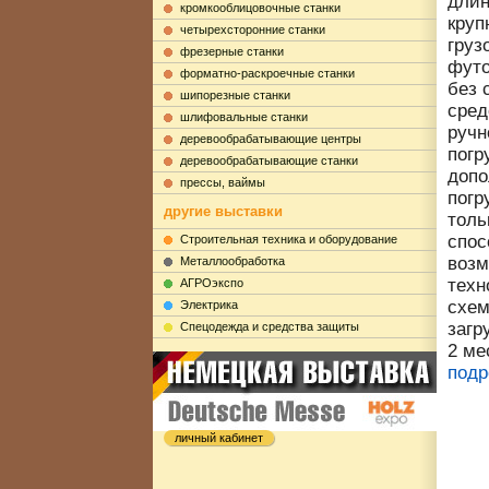
длин
кромкооблицовочные станки
круп
четырехсторонние станки
грузо
фрезерные станки
футо
форматно-раскроечные станки
без 
шипорезные станки
сред
шлифовальные станки
ручн
деревообрабатывающие центры
погр
деревообрабатывающие станки
допо
прессы, ваймы
погр
другие выставки
толь
спос
Строительная техника и оборудование
возм
Металлообработка
техн
АГРОэкспо
схем
Электрика
загр
Cпецодежда и средства защиты
2 ме
подр
личный кабинет