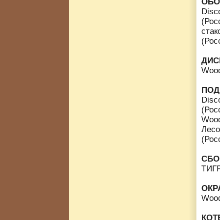
ОБО
Disc
(Рос
стак
(Рос
ДИС
Wood
ПОД
Disc
(Рос
Wood
Лесо
(Рос
СБО
ТИГР
ОКР
Wood
КОТ