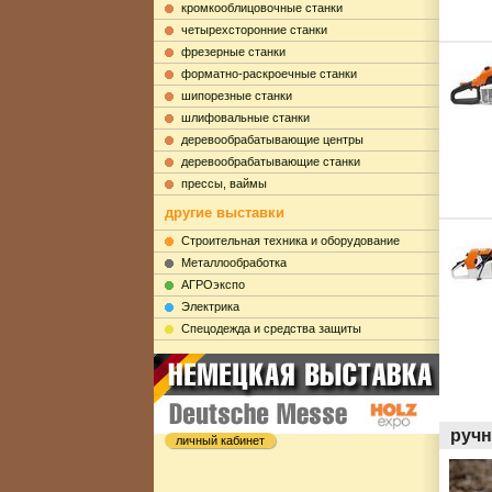
кромкооблицовочные станки
четырехсторонние станки
фрезерные станки
форматно-раскроечные станки
шипорезные станки
шлифовальные станки
деревообрабатывающие центры
деревообрабатывающие станки
прессы, ваймы
другие выставки
Строительная техника и оборудование
Металлообработка
АГРОэкспо
Электрика
Cпецодежда и средства защиты
ручн
личный кабинет