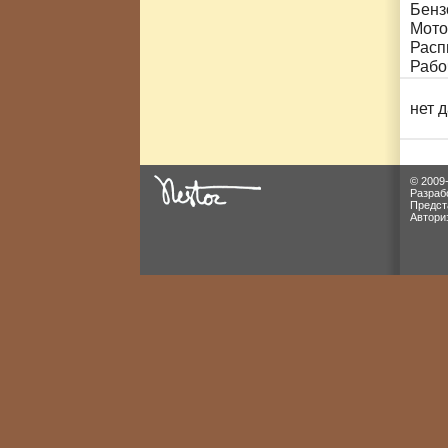
Бенз
Мото
Расп
Рабо
нет 
© 2009
Разраб
Предст
Автори