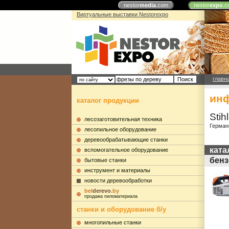
nestor
media
.com
nestor
expo
.c
Виртуальные выставки Nestorexpo
главн
инф
каталог продукции
Stihl
лесозаготовительная техника
Герман
лесопильное оборудование
деревообрабатывающие станки
ката
вспомогательное оборудование
бен
бытовые станки
инструмент и материалы
новости деревообработки
bel
derevo
.by
продажа пиломатериала
станки и оборудование б/у
многопильные станки